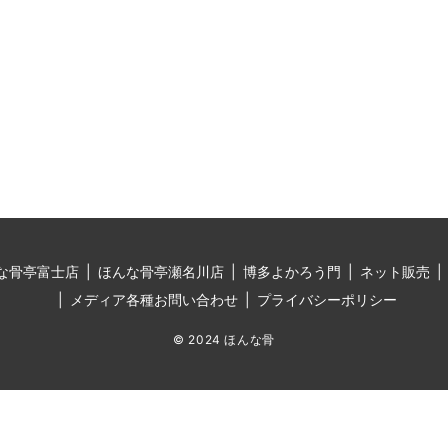
な骨亭富士店
ほんな骨亭瀬名川店
博多よかろう門
ネット販売
メディア各種お問い合わせ
プライバシーポリシー
© 2024 ほんな骨